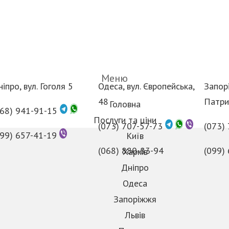
Меню
іпро, вул. Гоголя 5
Одеса, вул. Європейська,
Запорі
48
Патри
Головна
068) 941-91-15
Послуги та ціни
(073) 707-57-73
(073)
099) 657-41-19
Київ
(068) 880-83-94
(099)
Харків
Дніпро
Одеса
Запоріжжя
Львів