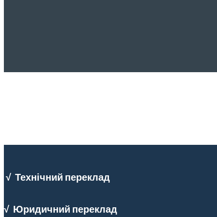
√
Технічний
пер
еклад
√
Юридичний
п
ереклад