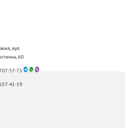
жжя, вул.
отична, 60
 707-57-73
 657-41-19