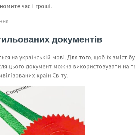
номите час і гроші.
ння
тильованих документів
ся на українській мові. Для того, щоб їх зміст 
ісля цього документ можна використовувати на те
ивілізованих країн Світу.