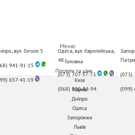
Меню
іпро, вул. Гоголя 5
Одеса, вул. Європейська,
Запорі
48
Патри
Головна
068) 941-91-15
Послуги та ціни
(073) 707-57-73
(073)
099) 657-41-19
Київ
(068) 880-83-94
(099)
Харків
Дніпро
Одеса
Запоріжжя
Львів