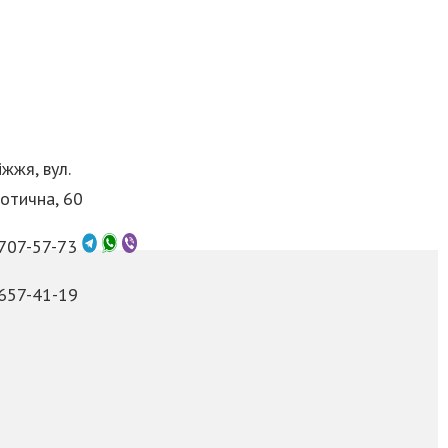
жжя, вул.
отична, 60
 707-57-73
 657-41-19