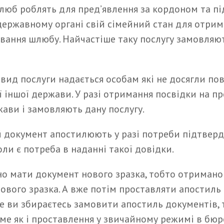
люб роблять для пред’явлення за кордоном та пі
 державному органі свій сімейний стан для отрим
рвання шлюбу. Найчастіше таку послугу замовляю
ид послуги надається особам які не досягли пов
ї іншої держави. У разі отримання посвідки на п
жави і замовляють дану послугу.
ей документ апостилюють у разі потреби підтвер
ли є потреба в наданні такої довідки.
о мати документ нового зразка, тобто отримано
нового зразка. А вже потім проставляти апостиль
 де ви збираєтесь замовити апостиль документів, 
е як і проставлення у звичайному режимі в бюро