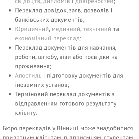
свідоцтв
,
дипломів
і
довіреностей
;
Переклад довідок, заяв, дозволів і
банківських документів;
Юридичний
,
медичний
,
технічний
та
економічний переклад
;
Переклад документів для навчання,
роботи, шлюбу, візи або посвідки на
проживання;
Апостиль
і підготовку документів для
іноземних установ;
Терміновий переклад документів з
відправленням готового результату
клієнту.
Бюро перекладів у Вінниці може знадобитися
приватним клієнтам, підприємцям, студентам,