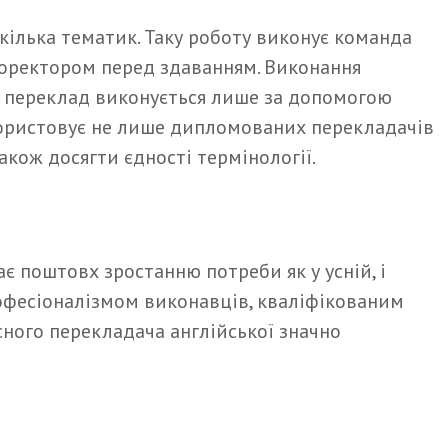
 кілька тематик. Таку роботу виконує команда
 коректором перед здаванням. Виконання
ий переклад виконується лише за допомогою
ристовує не лише дипломованих перекладачів
акож досягти єдності термінології.
є поштовх зростанню потреби як у усній, і
рофесіоналізмом виконавців, кваліфікованим
сного перекладача англійської значно