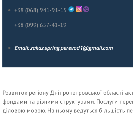
+38 (068) 941-91-15
+38 (099) 657-41-19
Email: zakaz.spring.perevod1@gmail.com
Розвиток регіону Дніпропетровської області а
фондами та різними структурами. Послуги пере
діловою мовою. На ньому ведуться більшість пе