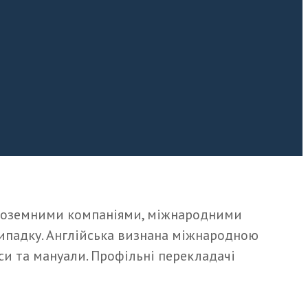
 іноземними компаніями, міжнародними
випадку. Англійська визнана міжнародною
си та мануали. Профільні перекладачі