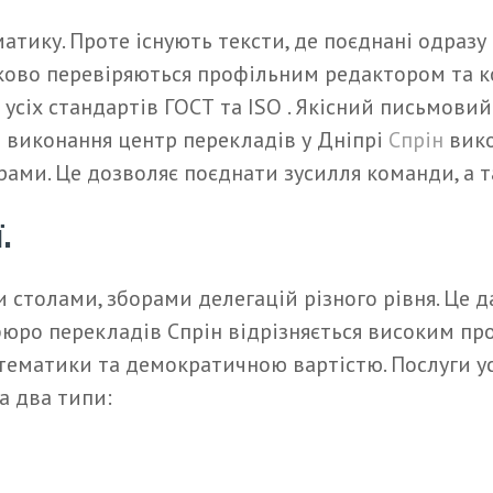
тику. Проте існують тексти, де поєднані одразу
’язково перевіряються профільним редактором та
усіх стандартів ГОСТ та ISO . Якісний письмов
о виконання центр перекладів у Дніпрі
Спрін
вико
грами. Це дозволяє поєднати зусилля команди, а т
.
столами, зборами делегацій різного рівня. Це да
 бюро перекладів Спрін відрізняється високим п
ї тематики та демократичною вартістю. Послуги у
а два типи: