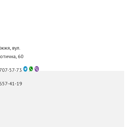
жжя, вул.
отична, 60
 707-57-73
 657-41-19