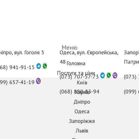
Меню
іпро, вул. Гоголя 5
Одеса, вул. Європейська,
Запорі
48
Патри
Головна
068) 941-91-15
Послуги та ціни
(073) 707-57-73
(073)
099) 657-41-19
Київ
(068) 880-83-94
(099)
Харків
Дніпро
Одеса
Запоріжжя
Львів