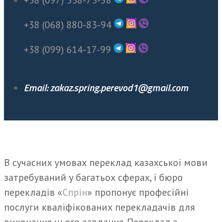
+38 (097) 338-73-58
+38 (068) 880-83-94
+38 (099) 614-17-99
Email: zakaz.spring.perevod1@gmail.com
В сучасних умовах переклад казахської мови
затребуваний у багатьох сферах, і бюро
перекладів «
Спрін
» пропонує професійні
послуги кваліфікованих перекладачів для