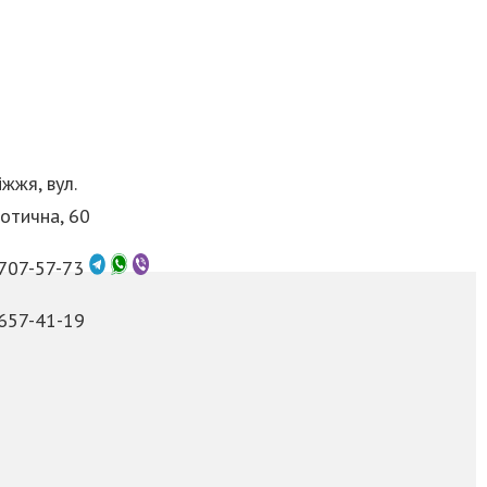
жжя, вул.
отична, 60
 707-57-73
 657-41-19