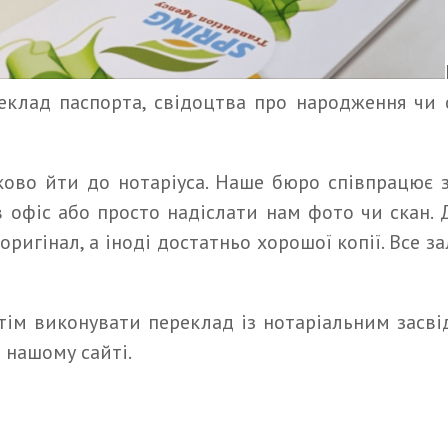
еклад паспорта, свідоцтва про народження чи с
ково йти до нотаріуса. Наше бюро співпрацює з 
 офіс або просто надіслати нам фото чи скан. 
ригінал, а іноді достатньо хорошої копії. Все 
тім виконувати переклад із нотаріальним засві
 нашому сайті.