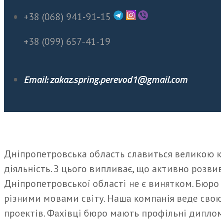
+38 (068) 941-91-15
+38 (099) 657-41-19
Email: zakaz.spring.perevod1@gmail.com
Дніпропетровська область славиться великою к
діяльність. З цього випливає, що активно розвив
Дніпропетровської області не є винятком. Бюро
різними мовами світу. Наша компанія веде свою 
проектів. Фахівці бюро мають профільні диплом