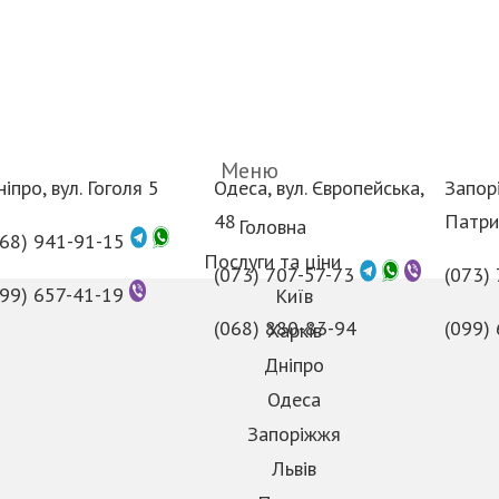
Меню
іпро, вул. Гоголя 5
Одеса, вул. Європейська,
Запорі
48
Патри
Головна
068) 941-91-15
Послуги та ціни
(073) 707-57-73
(073)
099) 657-41-19
Київ
(068) 880-83-94
(099)
Харків
Дніпро
Одеса
Запоріжжя
Львів