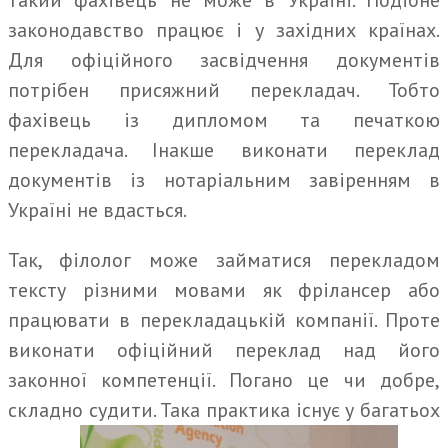
такий фахівець не може в Україні. Подібне
законодавство працює і у західних країнах.
Для офіційного засвідчення документів
потрібен присяжний перекладач. Тобто
фахівець із дипломом та печаткою
перекладача. Інакше виконати переклад
документів із нотаріальним завіренням в
Україні не вдасться.
Так, філолог може займатися перекладом
тексту різними мовами як фрілансер або
працювати в перекладацькій компанії. Проте
виконати офіційний переклад над його
законної компетенції. Погано це чи добре,
складно судити. Така практика існує у багатьох