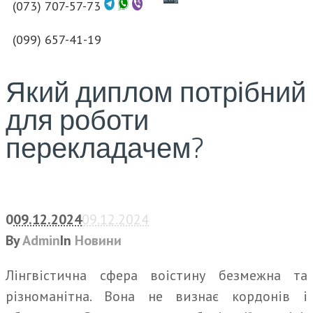
(073) 707-57-73
(099) 657-41-19
Який диплом потрібний
для роботи
перекладачем?
0
09.12.2024
09.12.2024
By
Admin
In
Новини
Лінгвістична сфера воістину безмежна та
різноманітна. Вона не визнає кордонів і