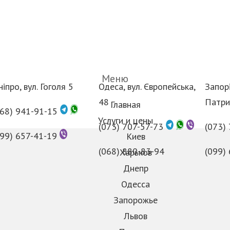
Меню
іпро, вул. Гоголя 5
Одеса, вул. Європейська,
Запорі
48
Патри
Главная
068) 941-91-15
Услуги и цены
(073) 707-57-73
(073)
099) 657-41-19
Киев
(068) 880-83-94
(099)
Харьков
Днепр
Одесса
Запорожье
Львов