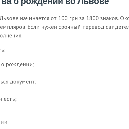
тва о рождении во Львове
ьвове начинается от 100 грн за 1800 знаков. Ок
кземпляров. Если нужен срочный перевод свидет
олнения.
ь:
 о рождении;
ься документ;
;
 есть;
нии