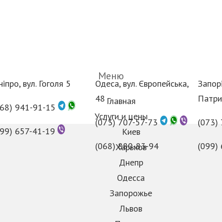
Меню
іпро, вул. Гоголя 5
Одеса, вул. Європейська,
Запорі
48
Патри
Главная
068) 941-91-15
Услуги и цены
(073) 707-57-73
(073)
099) 657-41-19
Киев
(068) 880-83-94
(099)
Харьков
Днепр
Одесса
Запорожье
Львов