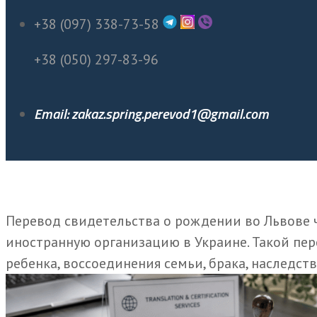
+38 (097) 338-73-58
+38 (050) 297-83-96
Email: zakaz.spring.perevod1@gmail.com
Перевод свидетельства о рождении во Львове ч
иностранную организацию в Украине. Такой пер
ребенка, воссоединения семьи, брака, наследст